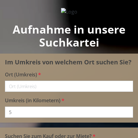
Aufnahme in unsere
Suchkartei
Im Umkreis von welchem Ort suchen Sie?
Ort (Umkreis)
*
Umkreis (in Kilometern)
*
Suchen Sie zum Kauf oder zur Miete?
*