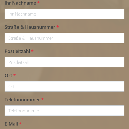
Ihr Nachname
*
Straße & Hausnummer
*
Postleitzahl
*
Ort
*
Telefonnummer
*
E-Mail
*