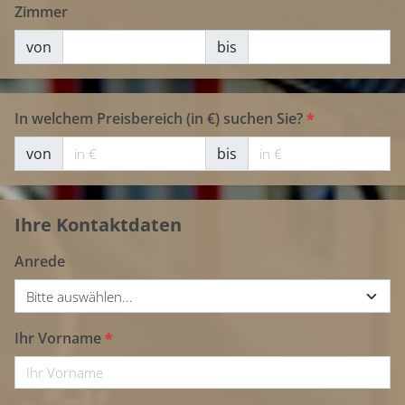
Zimmer
von
bis
In welchem Preisbereich (in €) suchen Sie?
*
von
bis
Ihre Kontaktdaten
Anrede
Bitte auswählen...
Ihr Vorname
*